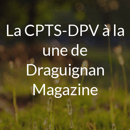
Aller
au
contenu
La CPTS-DPV à la
une de
Draguignan
Magazine