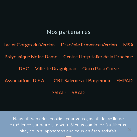
Nos partenaires
Lac et Gorges du Verdon
Dracénie Provence Verdon
MSA
Polyclinique Notre Dame
Centre Hospitalier de la Dracénie
DAC
Ville de Draguignan
Onco Paca Corse
Association I.D.E.A.L
CRT Salernes et Bargemon
EHPAD
SSIAD
SAAD
Nos soutiens financiers
Nous utilisons des cookies pour vous garantir la meilleure
expérience sur notre site web. Si vous continuez à utiliser ce
ARS
CPAM
MSA
Fondation de France du CA
site, nous supposerons que vous en êtes satisfait.