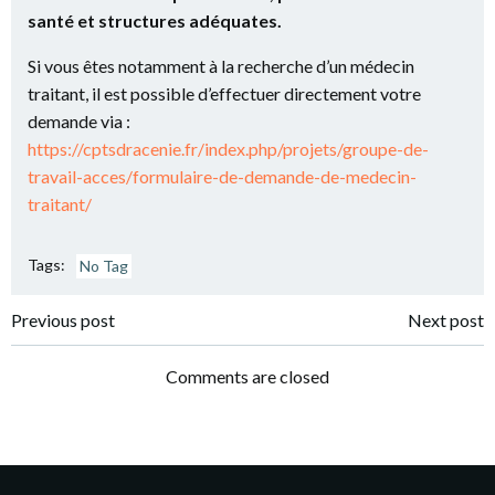
santé et structures adéquates.
Si vous êtes notamment à la recherche d’un médecin
traitant, il est possible d’effectuer directement votre
demande via :
https://cptsdracenie.fr/index.php/projets/groupe-de-
travail-acces/formulaire-de-demande-de-medecin-
traitant/
Tags:
No Tag
Post
Post
Previous post
Next post
navigation
navigation
Comments are closed