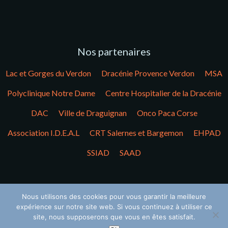
Nos partenaires
Lac et Gorges du Verdon
Dracénie Provence Verdon
MSA
Polyclinique Notre Dame
Centre Hospitalier de la Dracénie
DAC
Ville de Draguignan
Onco Paca Corse
Association I.D.E.A.L
CRT Salernes et Bargemon
EHPAD
SSIAD
SAAD
Nos soutiens financiers
Nous utilisons des cookies pour vous garantir la meilleure
expérience sur notre site web. Si vous continuez à utiliser ce
ARS
CPAM
MSA
Fondation de France du CA
site, nous supposerons que vous en êtes satisfait.