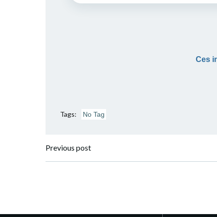
Ces i
Tags:
No Tag
Post
Previous post
navigation