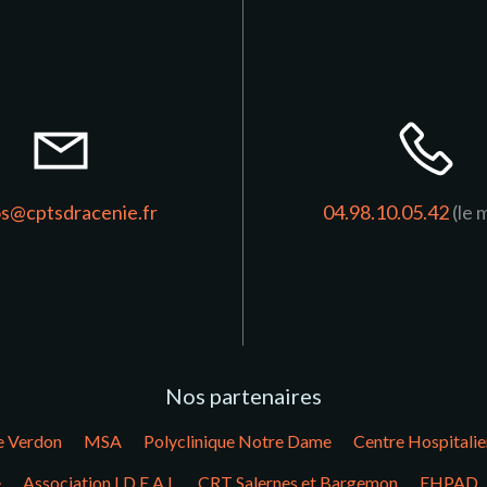
os@cptsdracenie.fr
04.98.10.05.42
(le 
Nos partenaires
e Verdon
MSA
Polyclinique Notre Dame
Centre Hospitalie
e
Association I.D.E.A.L
CRT Salernes et Bargemon
EHPAD