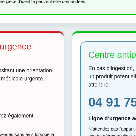
une pièce d’identité peuvent être demandées.
 urgence
Centre antip
En cas d’ingestion,
itant une orientation
un produit potentie
e médicale urgente.
attendre.
04 91 7
uvez également
Ligne d’urgence ac
N’attendez pas l’appari
ences sans avis lorsque la
cas de détresse vitale,