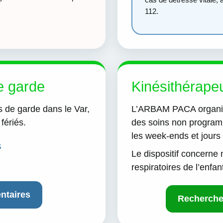
112.
e garde
Kinésithérape
s de garde dans le Var,
L’ARBAM PACA organise
fériés.
des soins non program
les week-ends et jours 
s
Le dispositif concerne
respiratoires de l’enfant
entaires
Recherche