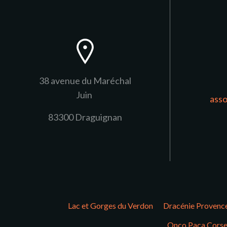
38 avenue du Maréchal
Juin
ass
83300 Draguignan
Lac et Gorges du Verdon
Dracénie Provenc
Onco Paca Cors