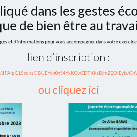
liqué dans les gestes éc
e de bien être au travai
es et d’informations pour vous accompagner dans votre exercice 
lien d’inscription :
s/d/e/1FAIpQLSeckzOBUEYan0nS4YxKCwEDTKksBjmZEOIEybJGnW
ou cliquez ici