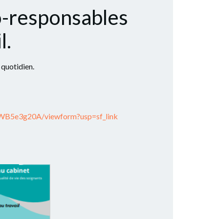
o-responsables
l.
quotidien.
B5e3g20A/viewform?usp=sf_link