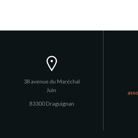
navigation
38 avenue du Maréchal
Juin
ass
83300 Draguignan