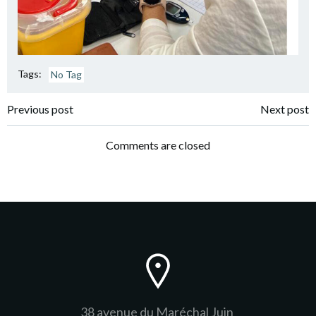
Tags:
No Tag
Post
Post
Previous post
Next post
navigation
navigation
Comments are closed
38 avenue du Maréchal Juin