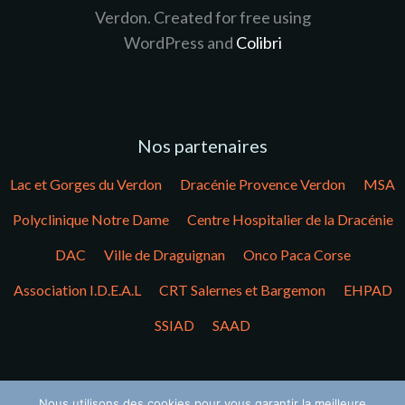
Verdon. Created for free using
WordPress and
Colibri
Nos partenaires
Lac et Gorges du Verdon
Dracénie Provence Verdon
MSA
Polyclinique Notre Dame
Centre Hospitalier de la Dracénie
DAC
Ville de Draguignan
Onco Paca Corse
Association I.D.E.A.L
CRT Salernes et Bargemon
EHPAD
SSIAD
SAAD
Nos soutiens financiers
Nous utilisons des cookies pour vous garantir la meilleure