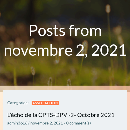
Aller
au
contenu
Posts from
novembre 2, 2021
Categories:
ASSOCIATION
L’écho de la CPTS-DPV -2- Octobre 2021
admin3616
/
novembre 2, 2021
/
0
comment(s)