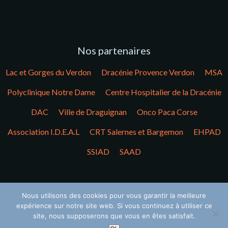
Nos partenaires
Lac et Gorges du Verdon
Dracénie Provence Verdon
MSA
Polyclinique Notre Dame
Centre Hospitalier de la Dracénie
DAC
Ville de Draguignan
Onco Paca Corse
Association I.D.E.A.L
CRT Salernes et Bargemon
EHPAD
SSIAD
SAAD
Nos soutiens financiers
Nous utilisons des cookies pour vous garantir la meilleure
expérience sur notre site web. Si vous continuez à utiliser ce
ARS
CPAM
MSA
Fondation de France du CA
site, nous supposerons que vous en êtes satisfait.
AGMF Action Sociale
Et tous nos donateurs